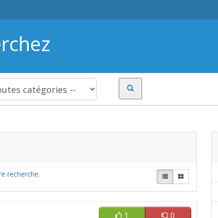
erchez
re recherche.
1
0