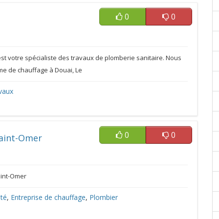
0
0
est votre spécialiste des travaux de plomberie sanitaire. Nous
me de chauffage à Douai, Le
vaux
0
0
Saint-Omer
aint-Omer
ité
,
Entreprise de chauffage
,
Plombier