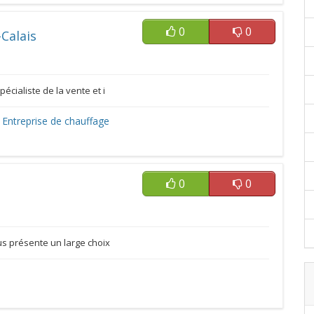
0
0
Calais
écialiste de la vente et i
,
Entreprise de chauffage
0
0
s présente un large choix