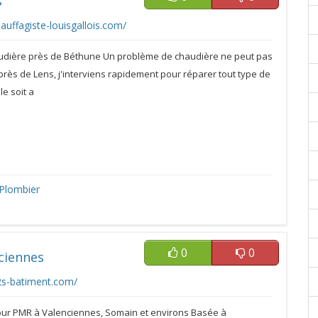
s
auffagiste-louisgallois.com/
udière près de Béthune Un problème de chaudière ne peut pas
près de Lens, j'interviens rapidement pour réparer tout type de
le soit a
Plombier
0
0
nciennes
2s-batiment.com/
our PMR à Valenciennes, Somain et environs Basée à