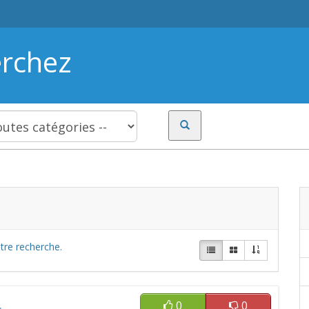
erchez
tre recherche.
0
0