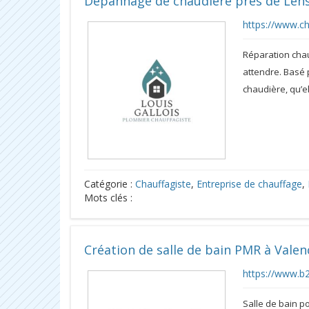
Dépannage de chaudière près de Len
https://www.ch
Réparation cha
attendre. Basé 
chaudière, qu’el
Catégorie :
Chauffagiste
,
Entreprise de chauffage
,
Mots clés :
Création de salle de bain PMR à Vale
https://www.b
Salle de bain p