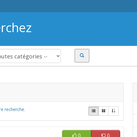
erchez
re recherche.
0
0