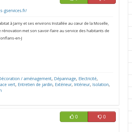
s-gservices.fr/
bitat à Jarny et ses environs Installée au cœur de la Moselle,
e rénovation met son savoir-faire au service des habitants de
Conflans-en-J
Décoration / aménagement
,
Dépannage
,
Electricité
,
pace vert
,
Entretien de jardin
,
Extérieur
,
Intérieur
,
Isolation
,
n
0
0