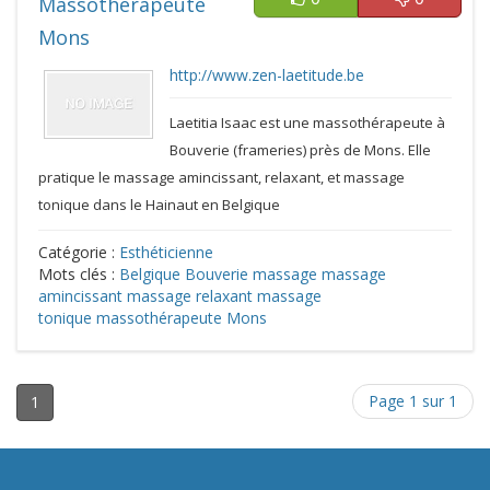
Massothérapeute
Mons
http://www.zen-laetitude.be
Laetitia Isaac est une massothérapeute à
Bouverie (frameries) près de Mons. Elle
pratique le massage amincissant, relaxant, et massage
tonique dans le Hainaut en Belgique
Catégorie :
Esthéticienne
Mots clés :
Belgique
Bouverie
massage
massage
amincissant
massage relaxant
massage
tonique
massothérapeute
Mons
Page 1 sur 1
1