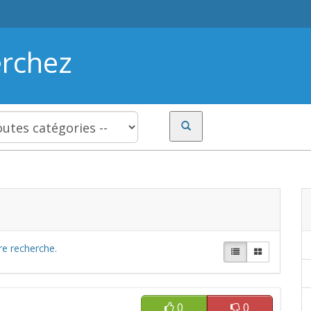
erchez
re recherche.
0
0