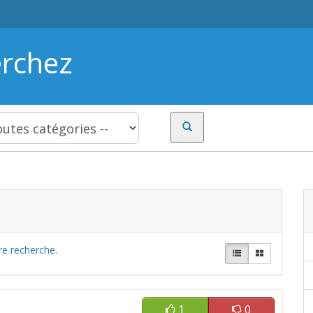
erchez
re recherche.
1
0