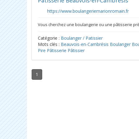
Pâtisserie Beauvois-en-Cambrésis
https://www.boulangeriemarionromain.fr
Vous cherchez une boulangerie ou une pâtisserie pr
Catégorie :
Boulanger / Patissier
Mots clés :
Beauvois-en-Cambrésis
Boulanger
Bou
Pire
Pâtisserie
Pâtissier
1