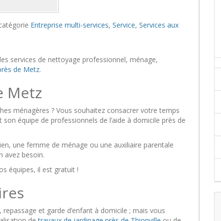
 catégorie
Entreprise multi-services
,
Service
,
Services aux
es services de nettoyage professionnel, ménage,
près de Metz
.
e Metz
ches ménagères ? Vous souhaitez consacrer votre temps
t son équipe de professionnels de l’aide à domicile près de
tien, une femme de ménage ou une auxiliaire parentale
n avez besoin.
équipes, il est gratuit !
ires
 repassage et garde d’enfant à domicile ; mais vous
alisation de
travaux de jardinage près de Thionville
ou de