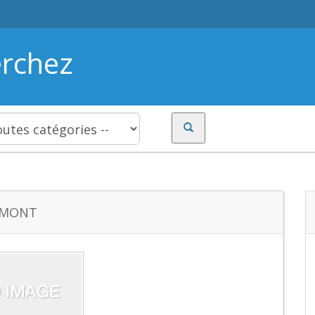
erchez
ERMONT