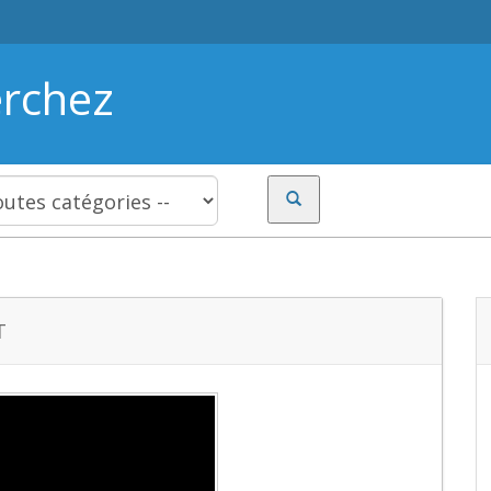
erchez
T