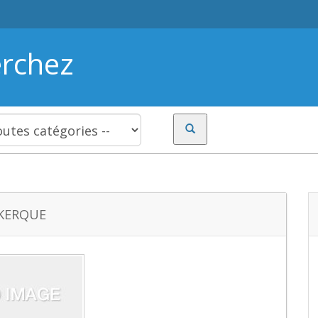
erchez
KERQUE